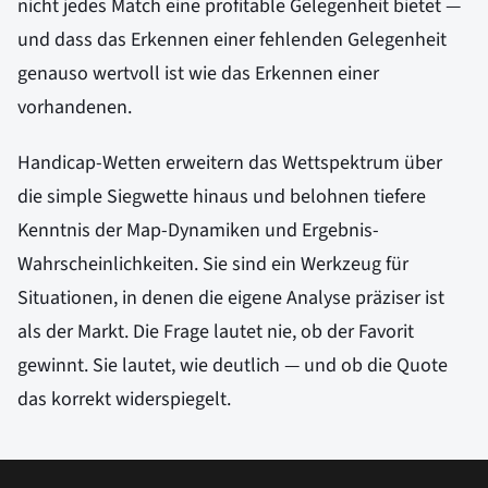
nicht jedes Match eine profitable Gelegenheit bietet —
und dass das Erkennen einer fehlenden Gelegenheit
genauso wertvoll ist wie das Erkennen einer
vorhandenen.
Handicap-Wetten erweitern das Wettspektrum über
die simple Siegwette hinaus und belohnen tiefere
Kenntnis der Map-Dynamiken und Ergebnis-
Wahrscheinlichkeiten. Sie sind ein Werkzeug für
Situationen, in denen die eigene Analyse präziser ist
als der Markt. Die Frage lautet nie, ob der Favorit
gewinnt. Sie lautet, wie deutlich — und ob die Quote
das korrekt widerspiegelt.