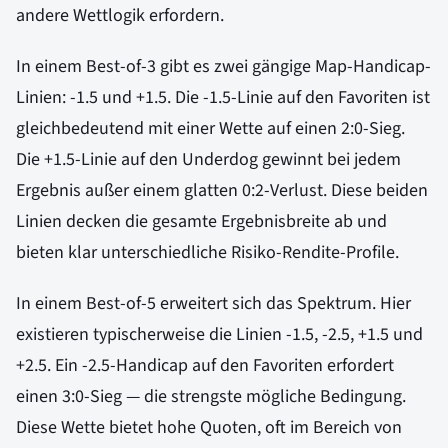
andere Wettlogik erfordern.
In einem Best-of-3 gibt es zwei gängige Map-Handicap-
Linien: -1.5 und +1.5. Die -1.5-Linie auf den Favoriten ist
gleichbedeutend mit einer Wette auf einen 2:0-Sieg.
Die +1.5-Linie auf den Underdog gewinnt bei jedem
Ergebnis außer einem glatten 0:2-Verlust. Diese beiden
Linien decken die gesamte Ergebnisbreite ab und
bieten klar unterschiedliche Risiko-Rendite-Profile.
In einem Best-of-5 erweitert sich das Spektrum. Hier
existieren typischerweise die Linien -1.5, -2.5, +1.5 und
+2.5. Ein -2.5-Handicap auf den Favoriten erfordert
einen 3:0-Sieg — die strengste mögliche Bedingung.
Diese Wette bietet hohe Quoten, oft im Bereich von