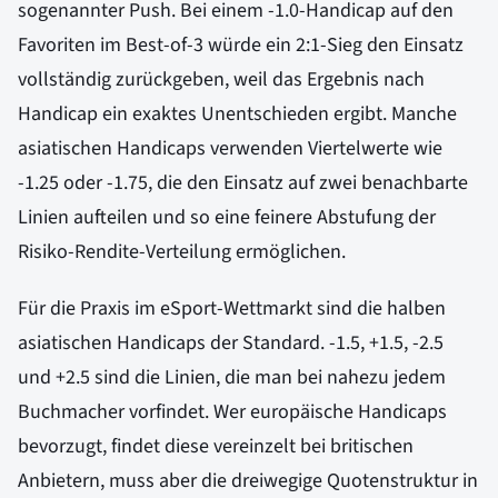
sogenannter Push. Bei einem -1.0-Handicap auf den
Favoriten im Best-of-3 würde ein 2:1-Sieg den Einsatz
vollständig zurückgeben, weil das Ergebnis nach
Handicap ein exaktes Unentschieden ergibt. Manche
asiatischen Handicaps verwenden Viertelwerte wie
-1.25 oder -1.75, die den Einsatz auf zwei benachbarte
Linien aufteilen und so eine feinere Abstufung der
Risiko-Rendite-Verteilung ermöglichen.
Für die Praxis im eSport-Wettmarkt sind die halben
asiatischen Handicaps der Standard. -1.5, +1.5, -2.5
und +2.5 sind die Linien, die man bei nahezu jedem
Buchmacher vorfindet. Wer europäische Handicaps
bevorzugt, findet diese vereinzelt bei britischen
Anbietern, muss aber die dreiwegige Quotenstruktur in