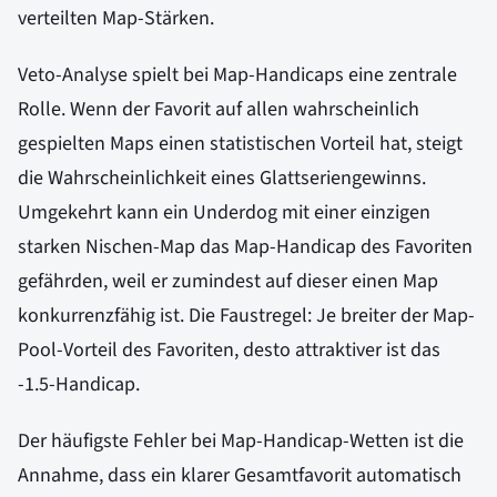
verteilten Map-Stärken.
Veto-Analyse spielt bei Map-Handicaps eine zentrale
Rolle. Wenn der Favorit auf allen wahrscheinlich
gespielten Maps einen statistischen Vorteil hat, steigt
die Wahrscheinlichkeit eines Glattseriengewinns.
Umgekehrt kann ein Underdog mit einer einzigen
starken Nischen-Map das Map-Handicap des Favoriten
gefährden, weil er zumindest auf dieser einen Map
konkurrenzfähig ist. Die Faustregel: Je breiter der Map-
Pool-Vorteil des Favoriten, desto attraktiver ist das
-1.5-Handicap.
Der häufigste Fehler bei Map-Handicap-Wetten ist die
Annahme, dass ein klarer Gesamtfavorit automatisch