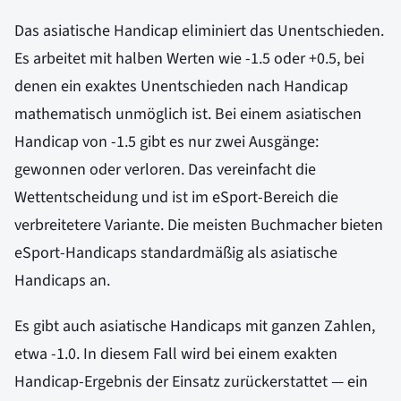
Das asiatische Handicap eliminiert das Unentschieden.
Es arbeitet mit halben Werten wie -1.5 oder +0.5, bei
denen ein exaktes Unentschieden nach Handicap
mathematisch unmöglich ist. Bei einem asiatischen
Handicap von -1.5 gibt es nur zwei Ausgänge:
gewonnen oder verloren. Das vereinfacht die
Wettentscheidung und ist im eSport-Bereich die
verbreitetere Variante. Die meisten Buchmacher bieten
eSport-Handicaps standardmäßig als asiatische
Handicaps an.
Es gibt auch asiatische Handicaps mit ganzen Zahlen,
etwa -1.0. In diesem Fall wird bei einem exakten
Handicap-Ergebnis der Einsatz zurückerstattet — ein