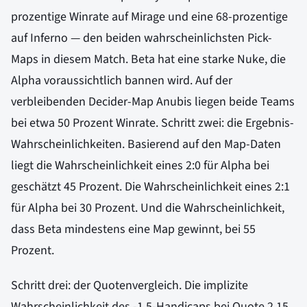
prozentige Winrate auf Mirage und eine 68-prozentige
auf Inferno — den beiden wahrscheinlichsten Pick-
Maps in diesem Match. Beta hat eine starke Nuke, die
Alpha voraussichtlich bannen wird. Auf der
verbleibenden Decider-Map Anubis liegen beide Teams
bei etwa 50 Prozent Winrate. Schritt zwei: die Ergebnis-
Wahrscheinlichkeiten. Basierend auf den Map-Daten
liegt die Wahrscheinlichkeit eines 2:0 für Alpha bei
geschätzt 45 Prozent. Die Wahrscheinlichkeit eines 2:1
für Alpha bei 30 Prozent. Und die Wahrscheinlichkeit,
dass Beta mindestens eine Map gewinnt, bei 55
Prozent.
Schritt drei: der Quotenvergleich. Die implizite
Wahrscheinlichkeit des -1.5-Handicaps bei Quote 2.15