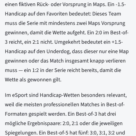
einen fiktiven Rück- oder Vorsprung in Maps. Ein -1.5-
Handicap auf den Favoriten bedeutet: Dieses Team
muss die Serie mit mindestens zwei Maps Vorsprung
gewinnen, damit die Wette aufgeht. Ein 2:0 im Best-of-
3 reicht, ein 2:1 nicht. Umgekehrt bedeutet ein +1.5-
Handicap auf den Underdog, dass dieser nur eine Map
gewinnen oder das Match insgesamt knapp verlieren
muss — ein 1:2 in der Serie reicht bereits, damit die
Wette als gewonnen gilt.
Im eSport sind Handicap-Wetten besonders relevant,
weil die meisten professionellen Matches in Best-of-
Formaten gespielt werden. Ein Best-of-3 hat drei
mögliche Ergebnispaare: 2:0, 2:1 oder die jeweiligen
Spiegelungen. Ein Best-of-5 hat fünf: 3:0, 3:1, 3:2 und